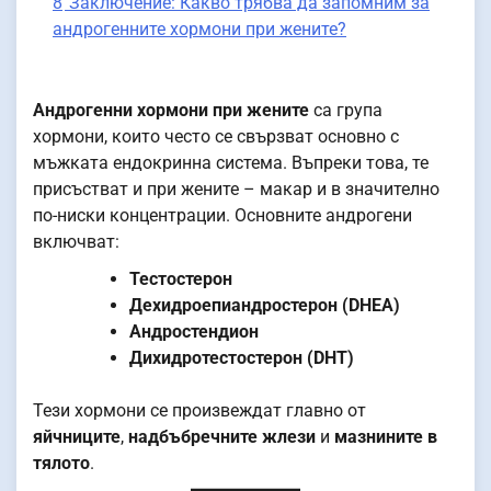
8
Заключение: Какво трябва да запомним за
андрогенните хормони при жените?
Андрогенни хормони при жените
са група
хормони, които често се свързват основно с
мъжката ендокринна система. Въпреки това, те
присъстват и при жените – макар и в значително
по-ниски концентрации. Основните андрогени
включват:
Тестостерон
Дехидроепиандростерон (DHEA)
Андростендион
Дихидротестостерон (DHT)
Тези хормони се произвеждат главно от
яйчниците
,
надбъбречните жлези
и
мазнините в
тялото
.