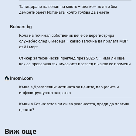
Тапициране на волан на място – възможно ли е без
демонтиране? Истината, която трябва да знаете
Bulcars.bg
Кола на починал собственик вече се дерегистрира
служебно след 6 месеца – какво започна да прилага МВР
от 31 март
Стикер за технически преглед през 2026 г. – има ли още,
как се проверява техническият преглед и какво се промени
Imotni.com
Къща в Драгалевци: истината за цените, парцелите и
инфраструктурата накратко
Къщи в Бояна: готов ли си за реалността, преди да платиш
цената?
Виж още