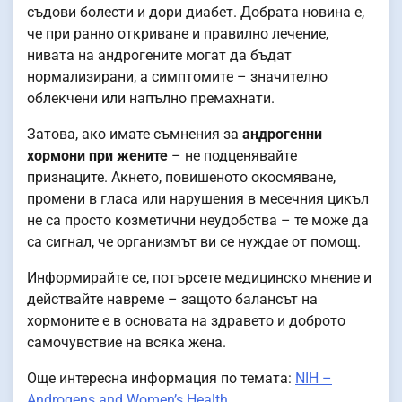
съдови болести и дори диабет. Добрата новина е,
че при ранно откриване и правилно лечение,
нивата на андрогените могат да бъдат
нормализирани, а симптомите – значително
облекчени или напълно премахнати.
Затова, ако имате съмнения за
андрогенни
хормони при жените
– не подценявайте
признаците. Акнето, повишеното окосмяване,
промени в гласа или нарушения в месечния цикъл
не са просто козметични неудобства – те може да
са сигнал, че организмът ви се нуждае от помощ.
Информирайте се, потърсете медицинско мнение и
действайте навреме – защото балансът на
хормоните е в основата на здравето и доброто
самочувствие на всяка жена.
Още интересна информация по темата:
NIH –
Androgens and Women’s Health