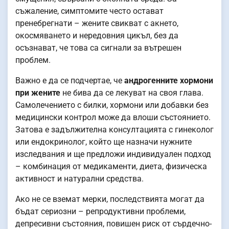
съжаление, симптомите често остават
пренебрегнати – жените свикват с акнето,
окосмяването и нередовния цикъл, без да
осъзнават, че това са сигнали за вътрешен
проблем.
Важно е да се подчертае, че
андрогенните хормони
при жените
не бива да се лекуват на своя глава.
Самолечението с билки, хормони или добавки без
медицински контрол може да влоши състоянието.
Затова е задължителна консултацията с гинеколог
или ендокринолог, който ще назначи нужните
изследвания и ще предложи индивидуален подход
– комбинация от медикаменти, диета, физическа
активност и натурални средства.
Ако не се вземат мерки, последствията могат да
бъдат сериозни – репродуктивни проблеми,
депресивни състояния, повишен риск от сърдечно-