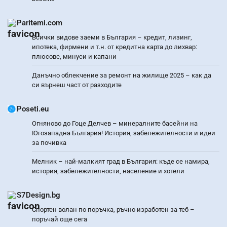
Paritemi.com
Всички видове заеми в България – кредит, лизинг,
ипотека, фирмени и т.н. от кредитна карта до лихвар:
плюсове, минуси и капани
Данъчно облекчение за ремонт на жилище 2025 – как да
си върнеш част от разходите
Poseti.eu
Огняново до Гоце Делчев – минералните басейни на
Югозападна България! История, забележителности и идеи
за почивка
Мелник – най-малкият град в България: къде се намира,
история, забележителности, население и хотели
S7Design.bg
Спортен волан по поръчка, ръчно изработен за теб –
поръчай още сега