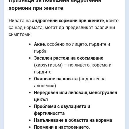
хормони при жените
Нивата на
андрогенни хормони при жените
, които
са над нормата, могат да предизвикат различни
симптоми:
Акне
, особено по лицето, гърдите и
гърба
Засилен растеж на окосмяване
(хирзутизъм) – по лицето, корема и
гърдите
Окапване на косата
(андрогенна
алопеция)
Нередовен или липсващ менструален
цикъл
Проблеми с овулацията и
фертилността
Напълняване в областта на корема
Промени в настроението,