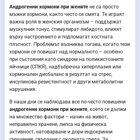
Андрогенни хормони при жените
не са просто
мъжки хормони, както често се смята. Те играят
важна роля в женския организъм – поддържат
мускулния тонус, стимулират либидото, влияят
върху настроението и подпомагат костната
плътност. Проблемът възниква тогава, когато тези
хормони се повишат над нормалното – особено
при състояния като синдром на поликистозните
яйчници (СПКЯ), надбъбречна хиперплазия или
хормонален дисбаланс в резултат на стрес,
инсулинова резистентност и други метаболитни
нарушения.
В наши дни се наблюдава все по-често повишени
андрогенни хормони при жените
, което се дължи
на множество фактори – начин на живот,
неправилно хранене, липса на физическа
активност, натоварване и дори ендокринни
смущения, свързани с околната среда. За