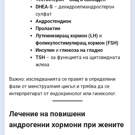
DHEA-S
– дехидроепиандростерон
сулфат
Андростендион
Пролактин
Лутеинизиращ хормон (LH)
и
фоликулостимулиращ хормон (FSH)
Инсулин
и
глюкоза на гладно
TSH
– за функцията на щитовидната
жлеза
Важно: изследванията се правят в определени
фази от менструалния цикъл и трябва да се
интерпретират от ендокринолог или гинеколог.
Лечение на повишени
андрогенни хормони при жените