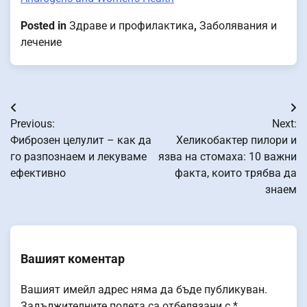
Posted in
Здраве и профилактика
,
Заболявания и
лечение
Навигация
Previous:
Next:
Фиброзен целулит – как да
Хеликобактер пилори и
го разпознаем и лекуваме
язва на стомаха: 10 важни
ефективно
факта, които трябва да
знаем
Вашият коментар
Вашият имейл адрес няма да бъде публикуван.
Задължителните полета са отбелязани с
*