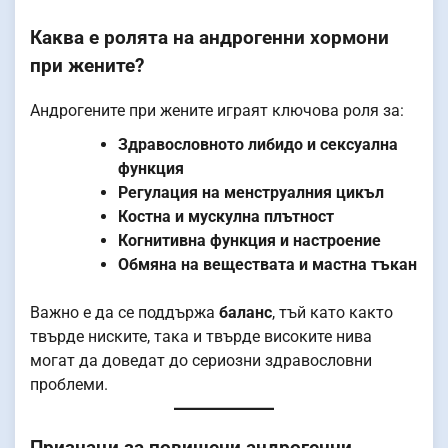
Каква е ролята на андрогенни хормони
при жените?
Андрогените при жените играят ключова роля за:
Здравословното либидо и сексуална
функция
Регулация на менструалния цикъл
Костна и мускулна плътност
Когнитивна функция и настроение
Обмяна на веществата и мастна тъкан
Важно е да се поддържа
баланс
, тъй като както
твърде ниските, така и твърде високите нива
могат да доведат до сериозни здравословни
проблеми.
Признаци за повишени андрогенни