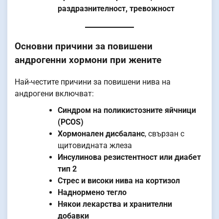
раздразнителност, тревожност
Основни причини за повишени
андрогенни хормони при жените
Най-честите причини за повишени нива на
андрогени включват:
Синдром на поликистозните яйчници
(PCOS)
Хормонален дисбаланс
, свързан с
щитовидната жлеза
Инсулинова резистентност или диабет
тип 2
Стрес и високи нива на кортизол
Наднормено тегло
Някои лекарства и хранителни
добавки