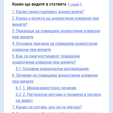
Какво ще видите в статията
скрий
1
Какво представляват андрогените?
2
Каква е ролята на андрогенни хормони при
жените?
3
Признаци за повишени андрогенни хормони
при жените
4
Основни причини за повишени андрогенни
хормони при жените
5
Как се диагностицират повишени
андрогенни хормони при жените?
5.1
Основни хормонални изследвания:
6
Лечение на повишени андрогенни хормони
при жените
6.1
1. Медикаментозно лечение
6.2
2. Натурални методи и промени в начина
на живот
7
Какво се случва, ако не се лекува?