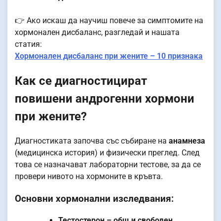
👉 Ако искаш да научиш повече за симптомите на
хормонален дисбаланс, разгледай и нашата
статия:
Хормонален дисбаланс при жените – 10 признака
Как се диагностицират
повишени андрогенни хормони
при жените?
Диагностиката започва със събиране на
анамнеза
(медицинска история) и физически преглед. След
това се назначават лабораторни тестове, за да се
провери нивото на хормоните в кръвта.
Основни хормонални изследвания:
Тестостерон – общ и свободен