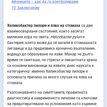
яйчниците – как да го контролираме
10
Заключение
Хеликобактер пилори и язва на стомаха
са две
взаимосвързани състояния, които засягат
милиони хора по света.
Helicobacter pylori
е
бактерия, която може да се засели в стомашната
лигавица и да предизвика хронично възпаление,
водещо до образуване на язви. Макар че дълго
време се смяташе, че стресът и пикантната храна
са основни виновници за язвите, днес науката е
категорична: именно Хеликобактер пилори е
основната причина за много случаи на язва на
стомаха.
Разпознаването на симптомите, правилната
диагностика и навременното лечение са ключови
за предотвратяване на усложнения като кървене