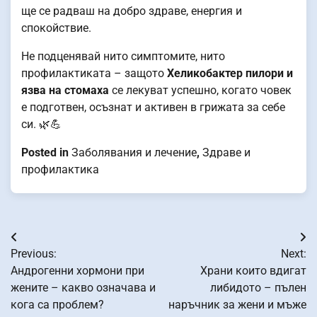
ще се радваш на добро здраве, енергия и
спокойствие.
Не подценявай нито симптомите, нито
профилактиката – защото
Хеликобактер пилори и
язва на стомаха
се лекуват успешно, когато човек
е подготвен, осъзнат и активен в грижата за себе
си. 🌿💪
Posted in
Заболявания и лечение
,
Здраве и
профилактика
Навигация
Previous:
Next:
Андрогенни хормони при
Храни които вдигат
жените – какво означава и
либидото – пълен
кога са проблем?
наръчник за жени и мъже