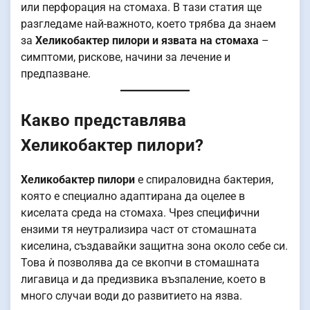
или перфорация на стомаха. В тази статия ще
разгледаме най-важното, което трябва да знаем
за
Хеликобактер пилори и язвата на стомаха
–
симптоми, рискове, начини за лечение и
предпазване.
Какво представлява
Хеликобактер пилори?
Хеликобактер пилори
е спираловидна бактерия,
която е специално адаптирана да оцелее в
киселата среда на стомаха. Чрез специфични
ензими тя неутрализира част от стомашната
киселина, създавайки защитна зона около себе си.
Това ѝ позволява да се вкопчи в стомашната
лигавица и да предизвика възпаление, което в
много случаи води до развитието на язва.