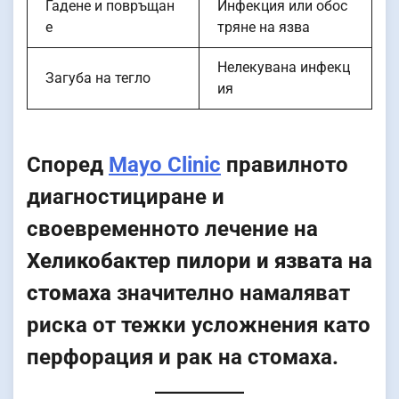
Гадене и повръщан
Инфекция или обос
е
тряне на язва
Нелекувана инфекц
Загуба на тегло
ия
Според
Mayo Clinic
правилното
диагностициране и
своевременното лечение на
Хеликобактер пилори и язвата на
стомаха
значително намаляват
риска от тежки усложнения като
перфорация и рак на стомаха.