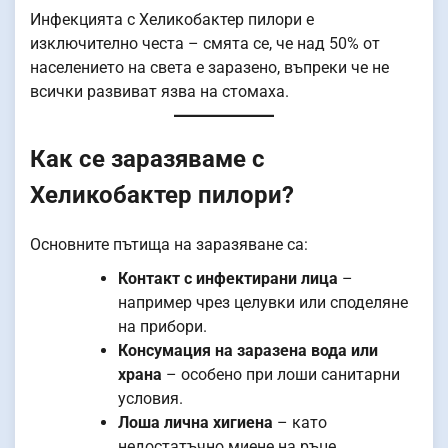
Инфекцията с Хеликобактер пилори е
изключително честа – смята се, че над 50% от
населението на света е заразено, въпреки че не
всички развиват язва на стомаха.
Как се заразяваме с
Хеликобактер пилори?
Основните пътища на заразяване са:
Контакт с инфектирани лица
–
например чрез целувки или споделяне
на прибори.
Консумация на заразена вода или
храна
– особено при лоши санитарни
условия.
Лоша лична хигиена
– като
недостатъчно миене на ръце.