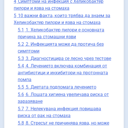
4
Симптоми на инфекция с Хеликобактер
пилори и язва на стомаха
5
10 важни факта, които трябва да знаем за
Хеликобактер пилори и язва на стомаха
5.1
1. Хеликобактер пилори е основната
причина за стомашни язви
5.2
2. Инфекцията може да протича без
симптоми
5.3
3. Диагностицира се лесно чрез тестове
5.4
4. Лечението включва комбинация от
антибиотици и инхибитори на протонната
помпа
5.5
5. Диетата подпомага лечението
5.6
6. Лошата хигиена увеличава риска от
заразяване
5.7
7. Нелекувана инфекция повишава
риска от рак на стомаха
5.8
8. Стресът не причинява язва, но може