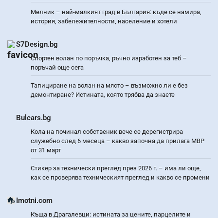
Мелник – най-малкият град в България: къде се намира,
история, забележителности, население и хотели
S7Design.bg
Спортен волан по поръчка, ръчно изработен за теб –
поръчай още сега
Тапициране на волан на място – възможно ли е без
демонтиране? Истината, която трябва да знаете
Bulcars.bg
Кола на починал собственик вече се дерегистрира
служебно след 6 месеца – какво започна да прилага МВР
от 31 март
Стикер за технически преглед през 2026 г. – има ли още,
как се проверява техническият преглед и какво се промени
Imotni.com
Къща в Драгалевци: истината за цените, парцелите и