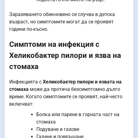
Заразяването обикновено се случва в детска
възраст, но симптомите могат да се проявят
години по-късно.
Симптоми на инфекция с
Хеликобактер пилори и язва на
стомаха
Инфекцията с
Хеликобактер пилори и язвата на
стомаха
може да протича безсимптомно дълго
време. Когато симптомите се проявят, най-често
включват:
Болка или парене в горната част на
стомаха
Подуване и газове
Гадене и повръщане