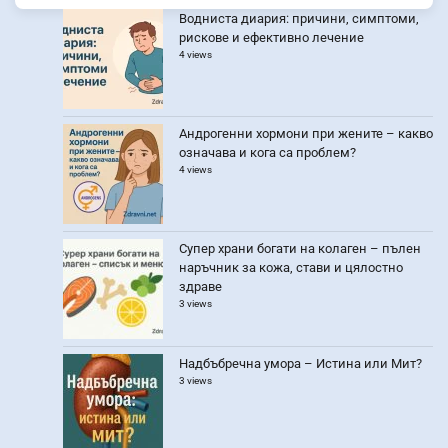
Водниста диария: причини, симптоми,
рискове и ефективно лечение
4 views
Андрогенни хормони при жените – какво
означава и кога са проблем?
4 views
Супер храни богати на колаген – пълен
наръчник за кожа, стави и цялостно
здраве
3 views
Надбъбречна умора – Истина или Мит?
3 views