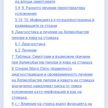
да влоши симптомите
5.9
9. Ранното лечение предотвратява
усложнения
5.10
10. Инфекцията е по-разпространена в
развиващите се страни
6
Диагностика и лечение на Хеликобактер
пилори и язва на стомаха
6.1
Диагностика
6.2
Лечение
7
Таблица: Симптоми и възможни причини
при Хеликобактер пилори и язва на стомаха
8
Според Mayo Clinic правилното
диагностициране и своевременното лечение
на Хеликобактер пилори и язвата на стомаха
значително намаляват риска от тежки
усложнения като перфорация и рак на
стомаха.
9
👉 Влияние на стреса върху функцията на