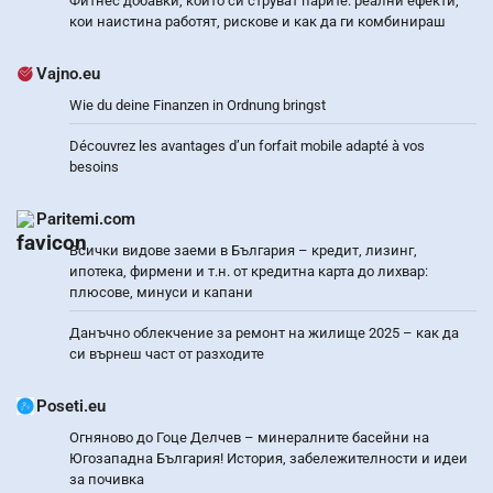
Фитнес добавки, които си струват парите: реални ефекти,
кои наистина работят, рискове и как да ги комбинираш
Vajno.eu
Wie du deine Finanzen in Ordnung bringst
Découvrez les avantages d’un forfait mobile adapté à vos
besoins
Paritemi.com
Всички видове заеми в България – кредит, лизинг,
ипотека, фирмени и т.н. от кредитна карта до лихвар:
плюсове, минуси и капани
Данъчно облекчение за ремонт на жилище 2025 – как да
си върнеш част от разходите
Poseti.eu
Огняново до Гоце Делчев – минералните басейни на
Югозападна България! История, забележителности и идеи
за почивка