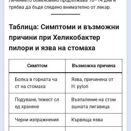
Лечението обикновено продължава 10–14 дни и
трябва да бъде следено внимателно от лекар.
Таблица: Симптоми и възможни
причини при Хеликобактер
пилори и язва на стомаха
Симптом
Възможна причина
Болка в горната ча
Язва, причинена от
ст на стомаха
H. pylori
Подуване, тежест сл
Възпаление на стом
ед хранене
ашната лигавица
Черни изпражнения
Кървяща язва