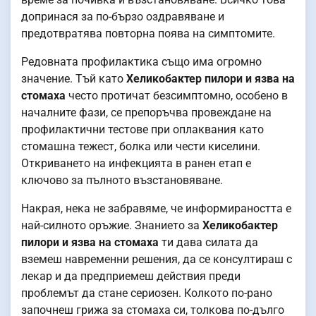
допринася за по-бързо оздравяване и
предотвратява повторна поява на симптомите.
Редовната профилактика също има огромно
значение. Тъй като
Хеликобактер пилори и язва на
стомаха
често протичат безсимптомно, особено в
началните фази, се препоръчва провеждане на
профилактични тестове при оплаквания като
стомашна тежест, болка или чести киселини.
Откриването на инфекцията в ранен етап е
ключово за пълното възстановяване.
Накрая, нека не забравяме, че информираността е
най-силното оръжие. Знанието за
Хеликобактер
пилори и язва на стомаха
ти дава силата да
вземеш навременни решения, да се консултираш с
лекар и да предприемеш действия преди
проблемът да стане сериозен. Колкото по-рано
започнеш грижа за стомаха си, толкова по-дълго