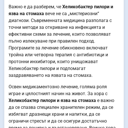
Важно е да разберем, че
Хеликобактер пилори и
язва на стомаха
вече не са „мистериозни“
диагнози. Съвременната медицина разполага с
точни методи за откриване на инфекцията и
ефективни схеми за лечение, които позволяват
пълно излекуване при правилен подход.
Програмите за лечение обикновено включват
тройна или четворна терапия с антибиотици и
протонни инхибитори, които унищожават
Хеликобактер пилори и подпомагат
заздравяването на язвата на стомаха.
Освен медикаментозно лечение, голяма роля
играе и цялостният начин на живот. За хора с
Хеликобактер пилори и язва на стомаха
е важно
да се спазва специален хранителен режим, да се
избягват дразнещи храни и напитки, да се
ограничи стресът и да се осигури достатъчно
време за почивка и възстановяване. Всичко това