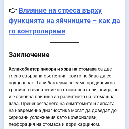
👉
Влияние на стреса върху
функцията на яйчниците – как да
го контролираме
Заключение
Хеликобактер пилори и язва на стомаха
са две
тясно свързани състояния, които не бива да се
подценяват. Тази бактерия не само предизвиква
хронично възпаление на стомашната лигавица, но
и е основна причина за развитието на стомашна
язва. Пренебрегването на симптомите и липсата
на навременна диагностика могат да доведат до
сериозни усложнения като кръвоизливи,
перфорация на стомаха и дори карцином.