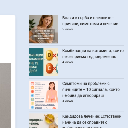
Болки в гърба и плешките –
причини, симптоми и лечение
5 views
Комбинации на витамини, които
не се приемат едновременно
4 views
Симптоми на проблеми с
яйчниците – 10 сигнала, които
не бива да игнорираш
4 views
Кандидоза лечение: Естествени
начина да се справите с