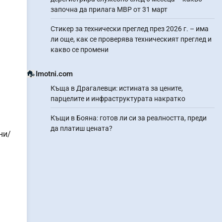
започна да прилага МВР от 31 март
Стикер за технически преглед през 2026 г. – има
ли още, как се проверява техническият преглед и
какво се промени
Imotni.com
Къща в Драгалевци: истината за цените,
парцелите и инфраструктурата накратко
Къщи в Бояна: готов ли си за реалността, преди
да платиш цената?
ни/