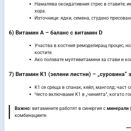
Намалява оксидативния стрес в ставите; 
хора.
Източници: ядки, семена, студено пресован
6) Витамин А – баланс с витамин D
Участва в костния ремоделиращ процес, н
костите.
Ако ползвате мултивитамини за стави и кос
7) Витамин K1 (зелени листни) – „суровина“ 
K1 се среща в спанак, кейл, манголд; част
Често включваме K1 в „чинията“, когато г
Важно:
витамините работят в синергия с
минерали
(
комбинациите.