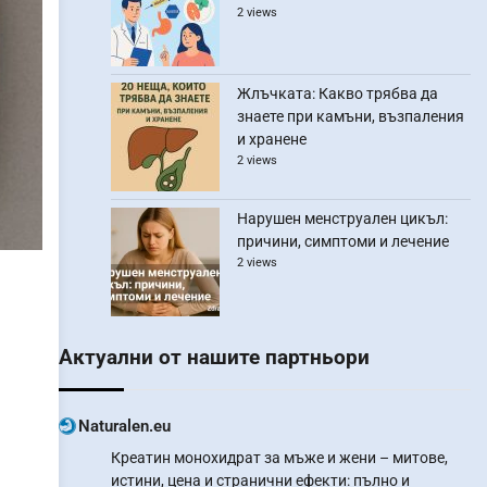
2 views
Жлъчката: Какво трябва да
знаете при камъни, възпаления
и хранене
2 views
Нарушен менструален цикъл:
причини, симптоми и лечение
2 views
Актуални от нашите партньори
Naturalen.eu
Креатин монохидрат за мъже и жени – митове,
истини, цена и странични ефекти: пълно и