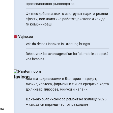
професионално ръководство
Фитнес добавки, които си струват парите: реални
ефекти, кои наистина работят, рискове и как да
ги комбинираш
Vajno.eu
Wie du deine Finanzen in Ordnung bringst
Découvrez les avantages d’un forfait mobile adapté à
vos besoins
Paritemi.com
Всички видове заеми в България – кредит,
лизинг, ипотека, фирмени и т.н. от кредитна карта
до лихвар: плюсове, минуси и капани
Данъчно облекчение за ремонт на жилище 2025
– как да си върнеш част от разходите
 на