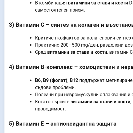
В комбинация
витамини за стави и кости
D
самостоятелен прием.
3) Витамин C – синтез на колаген и възстано
Критичен кофактор за колагеновия синтез (
Практично 200–500 mg/ден, разделени дози
Сред
витамини за стави и кости
, витамин C
4) Витамин B-комплекс – хомоцистеин и не
B6, B9 (фолат), B12
поддържат метилиране и
съдови проблеми.
Полезни при невромускулни оплаквания и 
Когато търсите
витамини за стави и кости
,
проводимост.
5) Витамин Е – антиоксидантна защита