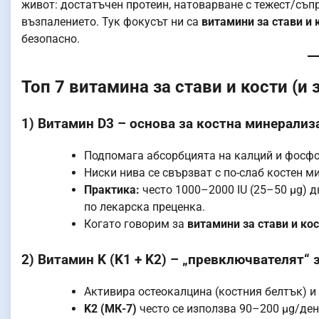
живот: достатъчен протеин, натоварване с тежест/съпр
възпалението. Тук фокусът ни са
витамини за стави и 
безопасно.
Топ 7 витамина за стави и кости (и
1) Витамин D3 – основа за костна минерализ
Подпомага абсорбцията на калций и фосфор
Ниски нива се свързват с по-слаб костен м
Практика:
често 1000–2000 IU (25–50 μg) д
по лекарска преценка.
Когато говорим за
витамини за стави и ко
2) Витамин K (K1 + K2) – „превключвателят“ 
Активира остеокалцина (костния белтък) и
K2 (МК-7)
често се използва 90–200 μg/ден