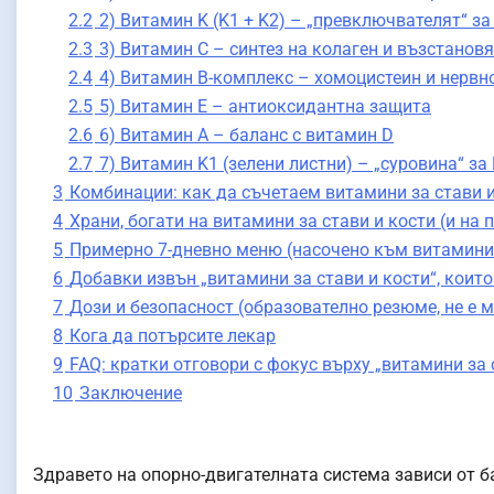
2.2
2) Витамин K (K1 + K2) – „превключвателят“ з
2.3
3) Витамин C – синтез на колаген и възстанов
2.4
4) Витамин B-комплекс – хомоцистеин и нервн
2.5
5) Витамин Е – антиоксидантна защита
2.6
6) Витамин А – баланс с витамин D
2.7
7) Витамин K1 (зелени листни) – „суровина“ за
3
Комбинации: как да съчетаем витамини за стави и
4
Храни, богати на витамини за стави и кости (и на
5
Примерно 7-дневно меню (насочено към витамини 
6
Добавки извън „витамини за стави и кости“, коит
7
Дози и безопасност (образователно резюме, не е 
8
Кога да потърсите лекар
9
FAQ: кратки отговори с фокус върху „витамини за 
10
Заключение
Здравето на опорно-двигателната система зависи от 