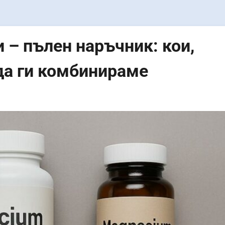
и – пълен наръчник: кои,
 да ги комбинираме