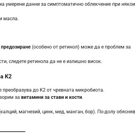
има умерени данни за симптоматично облекчение при някои
и масла.
о
предозиране
(особено от ретинол) може да е проблем за
ти, следете ретинола да не е излишно висок.
за K2
 се преобразува до K2 от чревната микробиота.
оворим за
витамини за стави и кости
.
калций, магнезий, цинк, мед, манган, бор). По-долу обясня