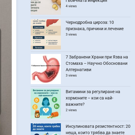
гъбичната инфекция
4 views
Чернодробна цироза: 10
признака, причини и лечение
3 views
7 Забранени Храни при Язва на
Стомаха – Научно Обосновани
Алтернативи
3 views
Витамини за регулиране на
хормоните – кои са най-
важните?
2 views
Инсулиновата резистентност: 20
неща, които трябва да знаете