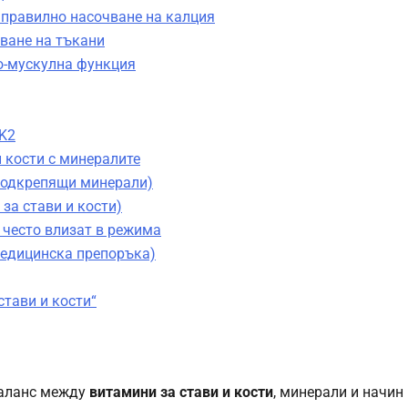
а правилно насочване на калция
яване на тъкани
о-мускулна функция
 K2
 кости с минералите
 подкрепящи минерали)
за стави и кости)
о често влизат в режима
медицинска препоръка)
стави и кости“
баланс между
витамини за стави и кости
, минерали и начин