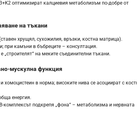
3+K2 оптимизират калциевия метаболизъм по-добре от
вяване на тъкани
ставен хрущял, сухожилия, връзки, костна матрица).
; при камъни в бъбреците – консултация.
 е „строителят“ на меките съединителни тъкани.
рвно-мускулна функция
 хомоцистеин в норма; високите нива се асоциират с кост
обща енергия.
 B-комплексът подкрепя „фона“ – метаболизма и нервната