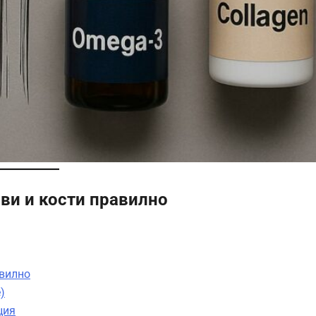
ви и кости правилно
авилно
)
ция