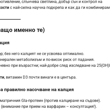
отивление, слънчева светлина, добър сън и контрол на
кости
с най-силна научна подкрепа и как да ги комбинирам
 защо именно те)
ация
; без него калцият не се усвоява оптимално.
инерален метаболизъм и по-висок риск от падания.
невно при възрастни; най-добре след изследване на 25(OH)
сти
, витамин D3 почти винаги е в центъра.
за правилно насочване на калция
 матричния Gla-протеин (против калциране на съдове).
 (внимание при прием на варфарин – консултация!).