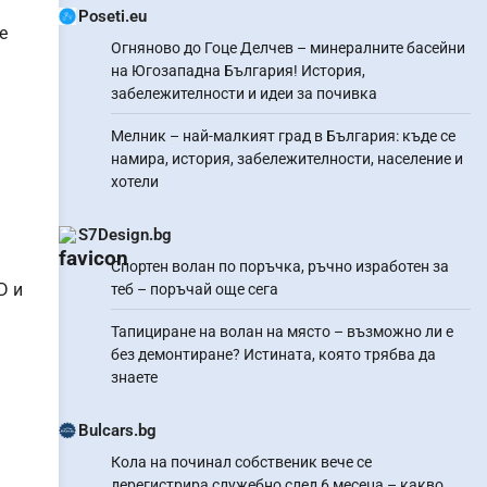
Poseti.eu
е
Огняново до Гоце Делчев – минералните басейни
на Югозападна България! История,
забележителности и идеи за почивка
Мелник – най-малкият град в България: къде се
намира, история, забележителности, население и
хотели
S7Design.bg
Спортен волан по поръчка, ръчно изработен за
D и
теб – поръчай още сега
Тапициране на волан на място – възможно ли е
без демонтиране? Истината, която трябва да
знаете
Bulcars.bg
Кола на починал собственик вече се
дерегистрира служебно след 6 месеца – какво