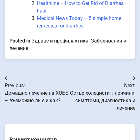
Healthline – How to Get Rid of Diarrhea
Fast
Medical News Today – 5 simple home
remedies for diarrhea
Posted in
Здраве и профилактика
,
Заболявания и
лечение
Навигация
Previous:
Next:
Домашно лечение на ХОББ
Остър холецистит: причини,
– възможно ли е и как?
симптоми, диагностика и
лечение
Вашият коментар