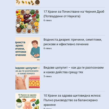
17 Храни за Почистване на Черния Дроб
(Потвърдени от Науката)
6 views
Водниста диария: причини, симптоми,
рискове и ефективно лечение
6 views
Видове целулит – как да ги разпознаем
и какво действа срещу тях
5 views
10 Храни за здрава щитовидна жлеза:
Пълно ръководство за балансирано
хранене
5 views