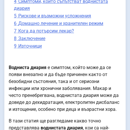
4
Симптоми, които съпътстват воднистата
диария
5
Рискове и възможни усложнения
6
Домашно лечение и хранителен режим
7
Кога да потърсим лекар?
8
Заключение
9
Източници
Водниста диария
е симптом, който може да се
появи внезапно и да бъде причинен както от
безобидни състояния, така и от сериозни
инфекции или хронични заболявания. Макар и
често пренебрегвана, воднистата диария може да
доведе до дехидратация, електролитен дисбаланс
и изтощение, особено при деца и възрастни хора.
В тази статия ще разгледаме какво точно
представлява
воднистата диария
, кои са най-