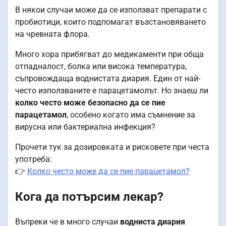
В някои случаи може да се използват препарати с
пробиотици, които подпомагат възстановяването
на чревната флора.
Много хора прибягват до медикаменти при обща
отпадналост, болка или висока температура,
съпровождаща воднистата диария. Един от най-
често използваните е парацетамолът. Но знаеш ли
колко често може безопасно да се пие
парацетамол
, особено когато има съмнение за
вирусна или бактериална инфекция?
Прочети тук за дозировката и рисковете при честа
употреба:
👉
Колко често може да се пие парацетамол?
Кога да потърсим лекар?
Въпреки че в много случаи
водниста диария