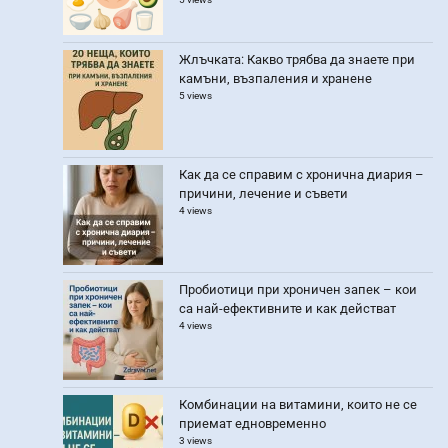
Жлъчката: Какво трябва да знаете при
камъни, възпаления и хранене
5 views
Как да се справим с хронична диария –
причини, лечение и съвети
4 views
Пробиотици при хроничен запек – кои
са най-ефективните и как действат
4 views
Комбинации на витамини, които не се
приемат едновременно
3 views