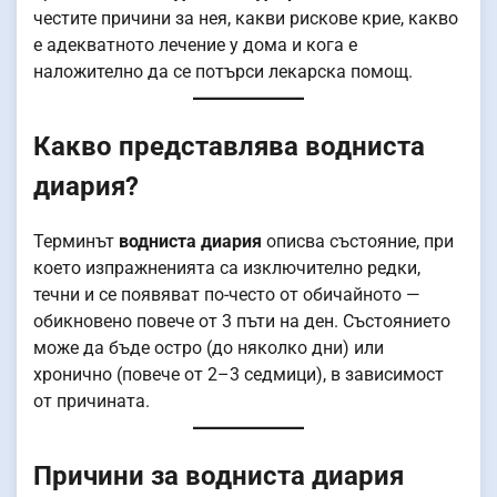
честите причини за нея, какви рискове крие, какво
е адекватното лечение у дома и кога е
наложително да се потърси лекарска помощ.
Какво представлява водниста
диария?
Терминът
водниста диария
описва състояние, при
което изпражненията са изключително редки,
течни и се появяват по-често от обичайното —
обикновено повече от 3 пъти на ден. Състоянието
може да бъде остро (до няколко дни) или
хронично (повече от 2–3 седмици), в зависимост
от причината.
Причини за водниста диария