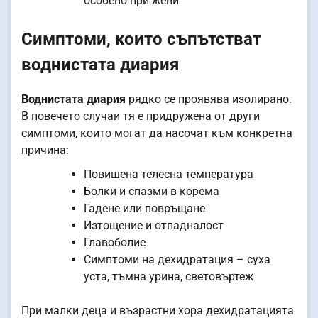
особено при жени
Симптоми, които съпътстват
воднистата диария
Воднистата диария
рядко се проявява изолирано.
В повечето случаи тя е придружена от други
симптоми, които могат да насочат към конкретна
причина:
Повишена телесна температура
Болки и спазми в корема
Гадене или повръщане
Изтощение и отпадналост
Главоболие
Симптоми на дехидратация – суха
уста, тъмна урина, световъртеж
При малки деца и възрастни хора дехидратацията