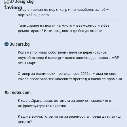
S7Design.bg
Спортен волан по поръчка, ръчно изработен за теб –
поръчай още сега
Тапициране на волан на място – възможно ли е без
демонтиране? Истината, която трябва да знаете
Bulcars.bg
Кола на починал собственик вече се дерегистрира
служебно след 6 месеца – какво започна да прилага МВР
от 31 март
Стикер за технически преглед през 2026 г. – има ли още,
как се проверява техническият преглед и какво се промени
Imotni.com
Къща в Драгалевци: истината за цените, парцелите и
инфраструктурата накратко
Къщи в Бояна: готов ли си за реалността, преди да платиш
цената?