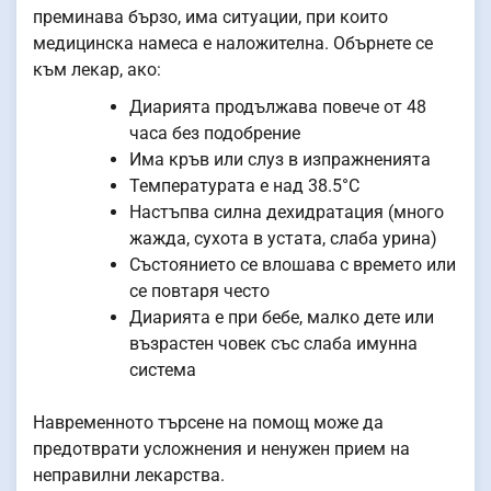
преминава бързо, има ситуации, при които
медицинска намеса е наложителна. Обърнете се
към лекар, ако:
Диарията продължава повече от 48
часа без подобрение
Има кръв или слуз в изпражненията
Температурата е над 38.5°C
Настъпва силна дехидратация (много
жажда, сухота в устата, слаба урина)
Състоянието се влошава с времето или
се повтаря често
Диарията е при бебе, малко дете или
възрастен човек със слаба имунна
система
Навременното търсене на помощ може да
предотврати усложнения и ненужен прием на
неправилни лекарства.