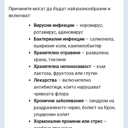
Причините могат да бъдат най-разнообразни и
включват:
Вирусни инфекции
– норовирус,
ротавирус, аденовирус
Бактериални инфекции
– салмонела,
ешерихия коли, кампилобактер
Хранително отравяне
– развалена
храна, токсини
Хранителна непоносимост
– към
лактоза, фруктоза или глутен
Лекарства
– включително
антибиотици, които нарушават
чревната флора
Хронични заболявания
– синдром на
раздразненото черво, болест на Крон,
улцерозен колит
Хормонални промени или стрес
–