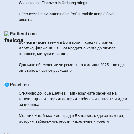
Wie du deine Finanzen in Ordnung bringst
Découvrez les avantages d’un forfait mobile adapté à vos
besoins
Paritemi.com
Всички видове заеми в България – кредит, лизинг,
ипотека, фирмени и т.н. от кредитна карта до лихвар:
плюсове, минуси и капани
Данъчно облекчение за ремонт на жилище 2025 – как да
си върнеш част от разходите
Poseti.eu
Огняново до Гоце Делчев – минералните басейни на
Югозападна България! История, забележителности и идеи
за почивка
Мелник – най-малкият град в България: къде се намира,
история, забележителности, население и хотели