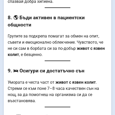
спазвай добра хигиена.
8. 🌎 Бъди активен в пациентски
общности
Групите за подкрепа помагат за обмен на опит,
съвети и емоционално облекчение. Чувството, че
не си сам в борбата си за по-добър
живот с язвен
колит
, е безценно.
9. 🛌 Осигури си достатъчно сън
Умората е честа част от
живот с язвен колит
.
Стреми се към поне 7–8 часа качествен сън на
нощ, за да помогнеш на организма си да се
възстановява.