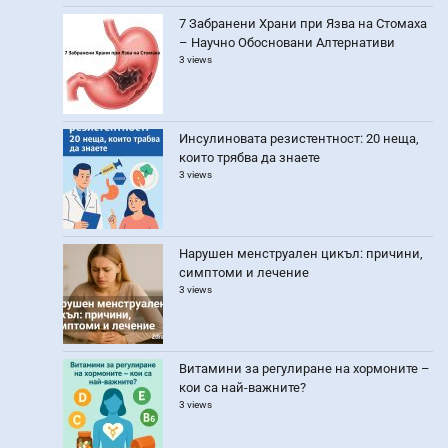
7 Забранени Храни при Язва на Стомаха
– Научно Обосновани Алтернативи
3 views
Инсулиновата резистентност: 20 неща,
които трябва да знаете
3 views
Нарушен менструален цикъл: причини,
симптоми и лечение
3 views
Витамини за регулиране на хормоните –
кои са най-важните?
3 views