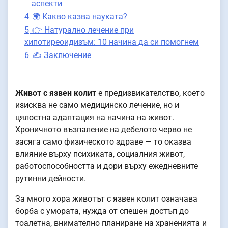
аспекти
4
🌍 Какво казва науката?
5
👉 Натурално лечение при
хипотиреоидизъм: 10 начина да си помогнем
6
✍️ Заключение
Живот с язвен колит
е предизвикателство, което
изисква не само медицинско лечение, но и
цялостна адаптация на начина на живот.
Хроничното възпаление на дебелото черво не
засяга само физическото здраве — то оказва
влияние върху психиката, социалния живот,
работоспособността и дори върху ежедневните
рутинни дейности.
За много хора животът с язвен колит означава
борба с умората, нужда от спешен достъп до
тоалетна, внимателно планиране на храненията и