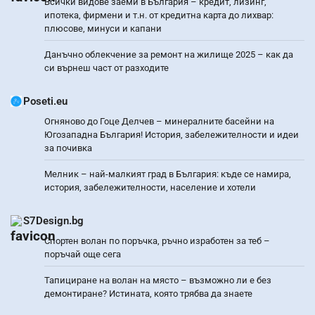
Всички видове заеми в България – кредит, лизинг,
ипотека, фирмени и т.н. от кредитна карта до лихвар:
плюсове, минуси и капани
Данъчно облекчение за ремонт на жилище 2025 – как да
си върнеш част от разходите
Poseti.eu
Огняново до Гоце Делчев – минералните басейни на
Югозападна България! История, забележителности и идеи
за почивка
Мелник – най-малкият град в България: къде се намира,
история, забележителности, население и хотели
S7Design.bg
Спортен волан по поръчка, ръчно изработен за теб –
поръчай още сега
Тапициране на волан на място – възможно ли е без
демонтиране? Истината, която трябва да знаете