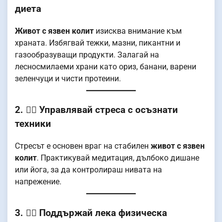
диета
Живот с язвен колит
изисква внимание към
храната. Избягвай тежки, мазни, пикантни и
газообразуващи продукти. Залагай на
лесносмилаеми храни като ориз, банани, варени
зеленчуци и чисти протеини.
2. 🧘‍♀️ Управлявай стреса с осъзнати
техники
Стресът е основен враг на стабилен
живот с язвен
колит
. Практикувай медитация, дълбоко дишане
или йога, за да контролираш нивата на
напрежение.
3. 🏃‍♂️ Поддържай лека физическа