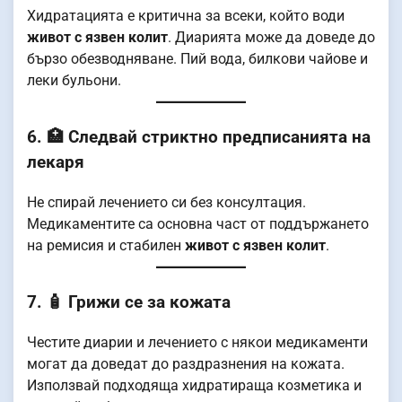
Хидратацията е критична за всеки, който води
живот с язвен колит
. Диарията може да доведе до
бързо обезводняване. Пий вода, билкови чайове и
леки бульони.
6. 🏥 Следвай стриктно предписанията на
лекаря
Не спирай лечението си без консултация.
Медикаментите са основна част от поддържането
на ремисия и стабилен
живот с язвен колит
.
7. 🧴 Грижи се за кожата
Честите диарии и лечението с някои медикаменти
могат да доведат до раздразнения на кожата.
Използвай подходяща хидратираща козметика и