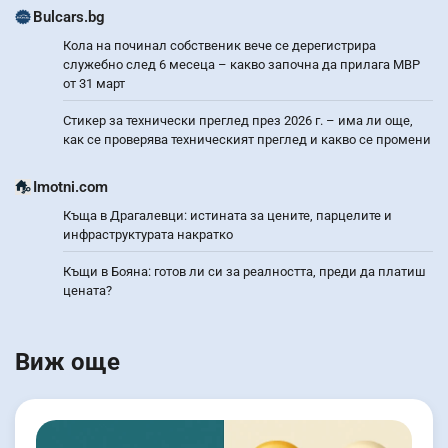
Bulcars.bg
Кола на починал собственик вече се дерегистрира
служебно след 6 месеца – какво започна да прилага МВР
от 31 март
Стикер за технически преглед през 2026 г. – има ли още,
как се проверява техническият преглед и какво се промени
Imotni.com
Къща в Драгалевци: истината за цените, парцелите и
инфраструктурата накратко
Къщи в Бояна: готов ли си за реалността, преди да платиш
цената?
Виж още