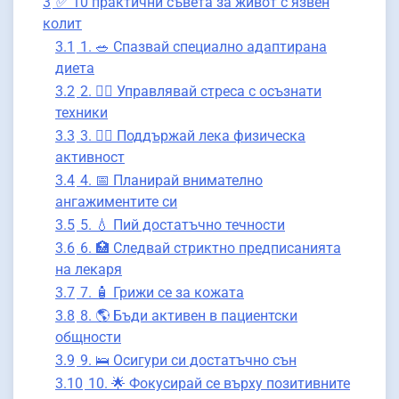
3
✅ 10 практични съвета за живот с язвен
колит
3.1
1. 🥗 Спазвай специално адаптирана
диета
3.2
2. 🧘‍♀️ Управлявай стреса с осъзнати
техники
3.3
3. 🏃‍♂️ Поддържай лека физическа
активност
3.4
4. 📅 Планирай внимателно
ангажиментите си
3.5
5. 💧 Пий достатъчно течности
3.6
6. 🏥 Следвай стриктно предписанията
на лекаря
3.7
7. 🧴 Грижи се за кожата
3.8
8. 🌎 Бъди активен в пациентски
общности
3.9
9. 🛌 Осигури си достатъчно сън
3.10
10. 🌟 Фокусирай се върху позитивните