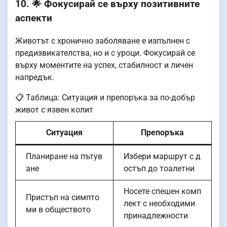
10. 🌟 Фокусирай се върху позитивните
аспекти
Животът с хронично заболяване е изпълнен с
предизвикателства, но и с уроци. Фокусирай се
върху моментите на успех, стабилност и личен
напредък.
📋 Таблица: Ситуация и препоръка за по-добър
живот с язвен колит
Ситуация
Препоръка
Планиране на пътув
Избери маршрут с д
ане
остъп до тоалетни
Носете спешен комп
Пристъп на симпто
лект с необходими
ми в обществото
принадлежности