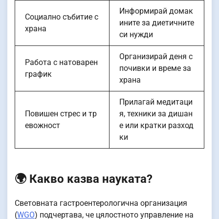
Информирай домак
Социално събитие с
ините за диетичните
храна
си нужди
Организирай деня с
Работа с натоварен
почивки и време за
график
храна
Прилагай медитаци
Повишен стрес и тр
я, техники за дишан
евожност
е или кратки разход
ки
🌍 Какво казва науката?
Световната гастроентерологична организация
(
WGO
) подчертава, че цялостното управление на