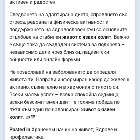
активен и радостен.
Следването на адаптирана диета, справянето със
стреса, редовната физическа активност и
поддържането на здравословен сън са основните
стълбове на стабилен
живот с язвен колит
. Важно
е също така да създадеш система за подкрепа –
независимо дали чрез близки, пациентски
общности или онлайн форуми.
Не позволявай на заболяването да определя
живота ти. Направи информиран избор да живееш
активно, съзнателно и в хармония с тялото си.
Всеки малък успех – всяка спокойна седмица,
всеки безсимптомен ден – е голяма победа по
пътя към един по-балансиран
живот с язвен
колит
. 🌿💚
Posted in
Хранене и начин на живот
,
Здраве и
профилактика