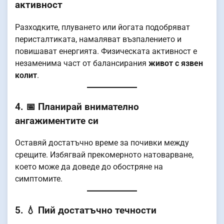
активност
Разходките, плуването или йогата подобряват
перисталтиката, намаляват възпалението и
повишават енергията. Физическата активност е
незаменима част от балансирания
живот с язвен
колит
.
4. 📅 Планирай внимателно
ангажиментите си
Оставяй достатъчно време за почивки между
срещите. Избягвай прекомерното натоварване,
което може да доведе до обостряне на
симптомите.
5. 💧 Пий достатъчно течности